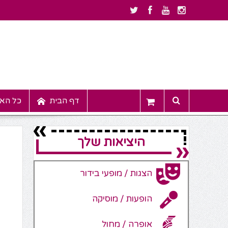
דף הבית
כל האי
היציאות שלך
הצגות / מופעי בידור
הופעות / מוסיקה
אופרה / מחול