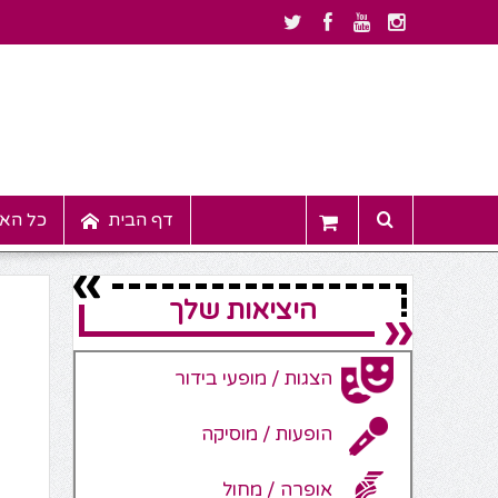
דף הבית
כל האי
היציאות שלך
הצגות / מופעי בידור
הופעות / מוסיקה
אופרה / מחול