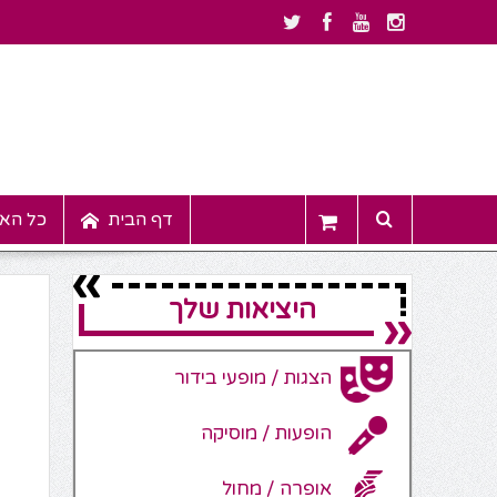
דף הבית
כל האי
היציאות שלך
הצגות / מופעי בידור
הופעות / מוסיקה
אופרה / מחול