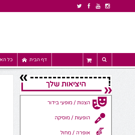
דף הבית
כל האי
היציאות שלך
הצגות / מופעי בידור
הופעות / מוסיקה
אופרה / מחול