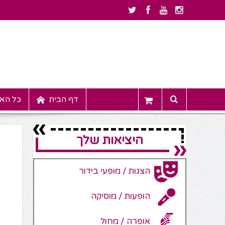
דף הבית
כל האי
היציאות שלך
הצגות / מופעי בידור
הופעות / מוסיקה
אופרה / מחול