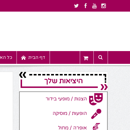
דף הבית
כל האי
היציאות שלך
הצגות / מופעי בידור
הופעות / מוסיקה
אופרה / מחול