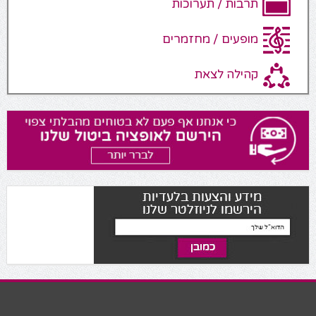
תרבות / תערוכות
מופעים / מחזמרים
קהילה לצאת