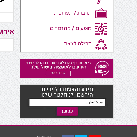
תרבות / תערוכות
מופעים / מחזמרים
אירוע
קהילה לצאת