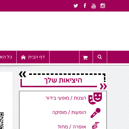
דף הבית
כל האי
היציאות שלך
הצגות / מופעי בידור
הופעות / מוסיקה
אופרה / מחול