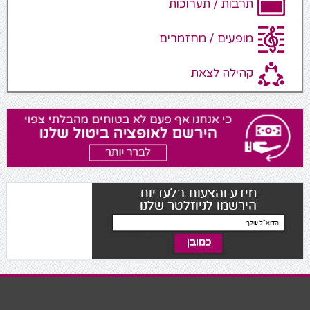
תרבות / תערוכות
מופעים / מחזמרים
קהילה לצאת