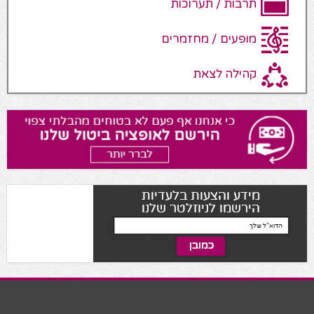
תרבות / תערוכות
מופעים / מחזמרים
קהילה לצאת