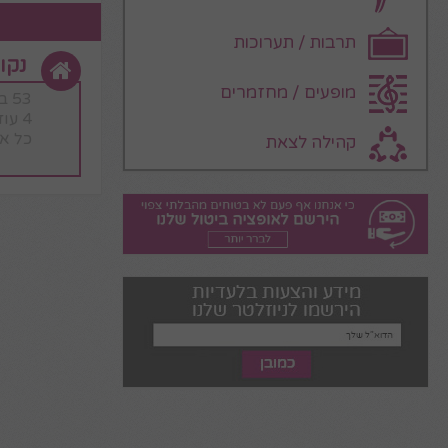
תרבות / תערוכות
נקו
מופעים / מחזמרים
53 בן יהודה – תל אביב.
4 עוזי חיטמן – אשדוד.
כל א
קהילה לצאת