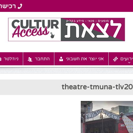
רועים
אני יוצר את חשבוני
התחבר
ניוזלטר
theatre-tmuna-tlv2