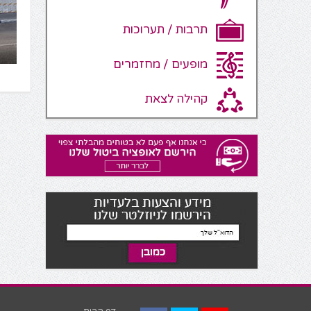
תרבות / תערוכות
מופעים / מחזמרים
קהילה לצאת