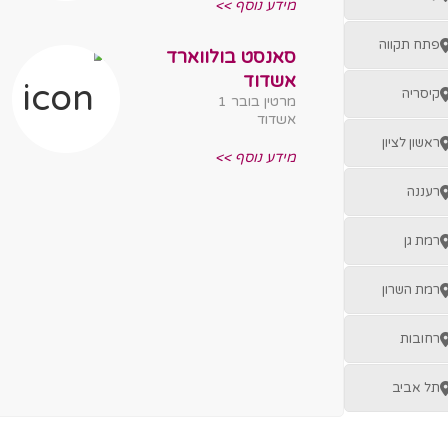
מידע נוסף >>
פתח תקווה
סאנסט בולווארד
אשדוד
קיסריה
מרטין בובר 1
אשדוד
ראשון לציון
מידע נוסף >>
רעננה
רמת גן
רמת השרון
רחובות
תל אביב