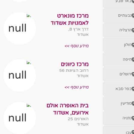
באר שבע
מרכז מונארט
גבעתיים
לאמנויות אשדוד
דרך ארץ 8,
הרצליה
אשדוד
חולון
מידע נוסף >>
חיפה
מרכז כיוונים
רחוב הציונות 56
ירושלים
אשדוד
מידע נוסף >>
כפר סבא
מודיעין
בית האופרה אולם
אירועים, אשדוד
נתניה
האורגים 25
אשדוד
עכו