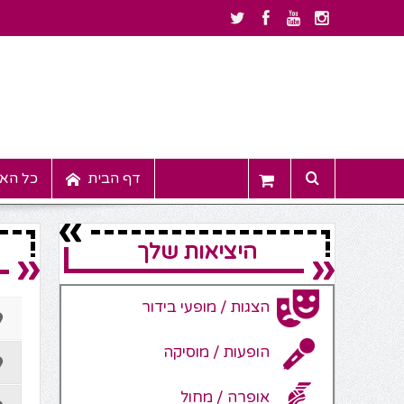
דף הבית
כל האי
היציאות שלך
הצגות / מופעי בידור
הופעות / מוסיקה
אופרה / מחול